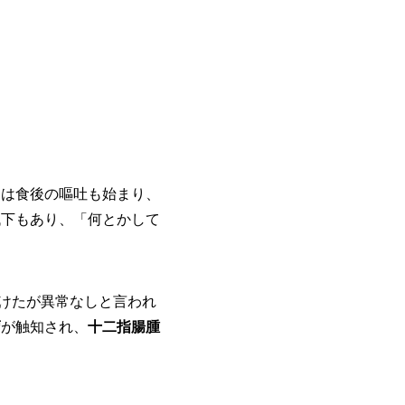
からは食後の嘔吐も始まり、
低下もあり、「何とかして
けたが異常なしと言われ
瘤
が触知され、
十二指腸腫