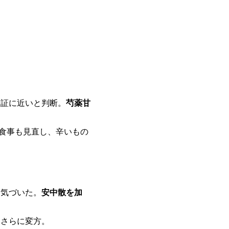
実証に近いと判断。
芍薬甘
。食事も見直し、辛いもの
に気づいた。
安中散を加
、さらに変方。