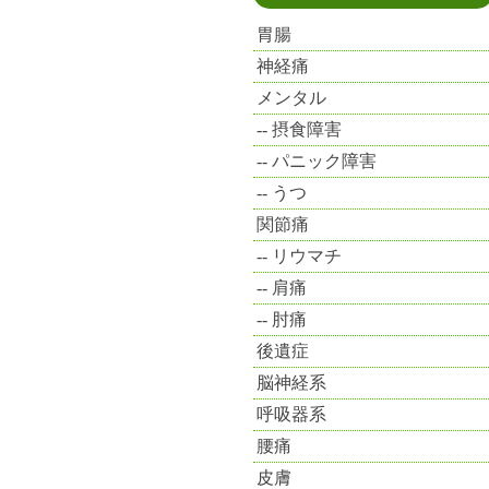
胃腸
神経痛
メンタル
摂食障害
パニック障害
うつ
関節痛
リウマチ
肩痛
肘痛
後遺症
脳神経系
呼吸器系
腰痛
皮膚