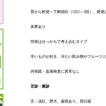
昔から軟便～下痢傾向（1日2～3回）、硬便
多夢あり
性格はせっかちで考え込むタイプ
辛いものが好き、冷たい飲み物やフルーツ
内視鏡・血液検査に異常なし
舌診・脈診
舌：淡紅、胖大、歯痕あり、苔白膩