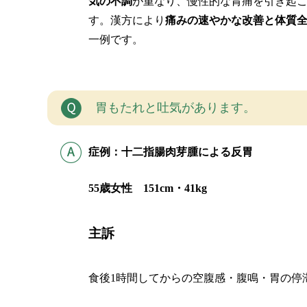
気の不調
が重なり、慢性的な胃痛を引き起
す。漢方により
痛みの速やかな改善と体質
一例です。
胃もたれと吐気があります。
症例：十二指腸肉芽腫による反胃
55歳女性 151cm・41kg
主訴
食後1時間してからの空腹感・腹鳴・胃の停