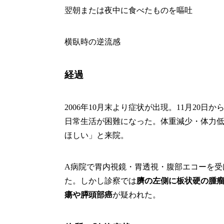
翌朝または夜中に食べたものを嘔吐
横臥時の逆流感
経過
2006年10月末より症状が出現。11月20日
日常生活が困難になった。体重減少・体力
ほしい」と来院。
A病院で胃内視鏡・胃透視・腹部エコーを受
た。しかし診察では
臍の左側に板状硬の腫
瘍や膵頭部癌
が疑われた。