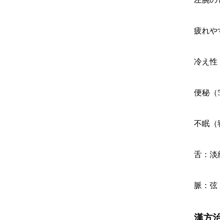
疲れや
冷え性
便秘（
不眠（
舌：淡
脈：弦
漢方