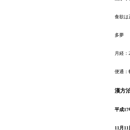
食欲は
多夢
月経：
便通：
漢方
平成17
11月1