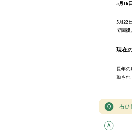
5月16
5月22
で回復
現在
長年の
動され
右ひ