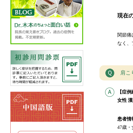
現在
関節痛
なく、
肩こ
【症例
女性 
患者情
47歳