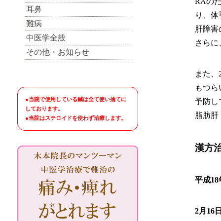
RAの
耳鼻
り、体
難病
肝障害
中医学全般
さらに
その他・お知らせ
また、
もつら
●当院で使用している鍼は全て使い捨てに
予防し
しております。
脂肪肝
●当院はステロイドを使わず治療します。
漢方
平成18
2月16