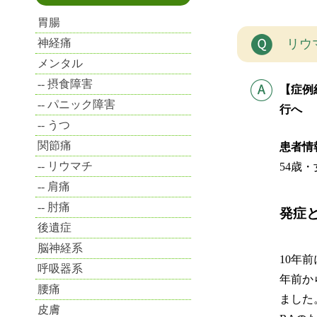
胃腸
神経痛
リウ
メンタル
摂食障害
【症例
パニック障害
行へ
うつ
関節痛
患者情
リウマチ
54歳
肩痛
肘痛
発症
後遺症
脳神経系
10年
呼吸器系
年前か
腰痛
ました
皮膚