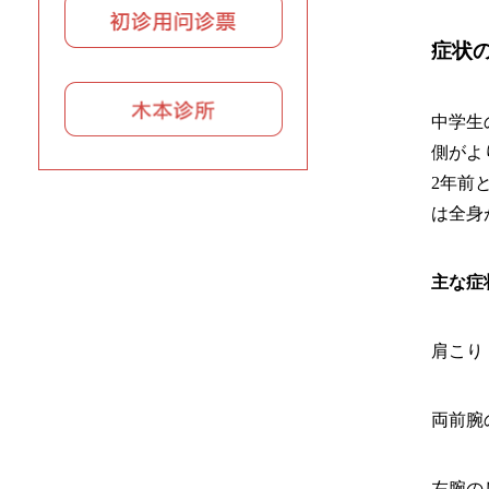
症状
中学生
側がよ
2年前
は全身
主な症
肩こり
両前腕
左腕の