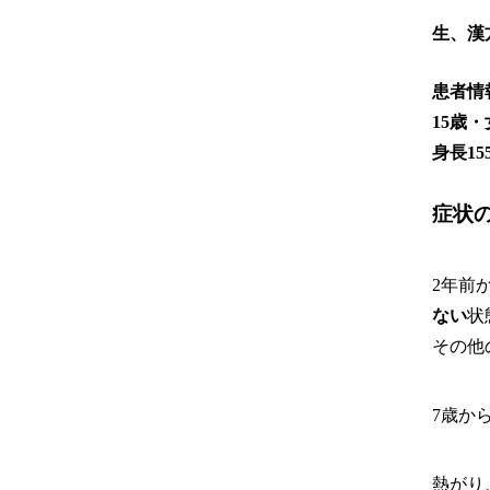
【症
生、漢
患者情
15歳
身長15
症状
2年前
ない
状
その他
7歳か
熱がり