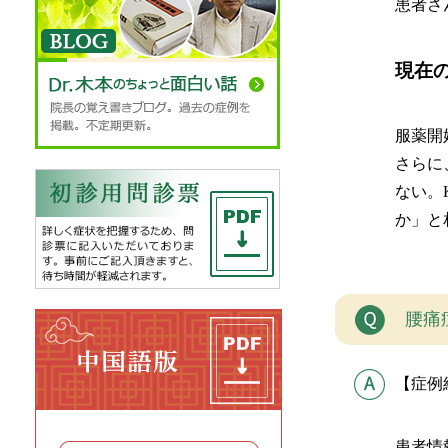
患者さ
現在
服薬開
さらに
ない。
か」と
腰痛
【症例
患者情