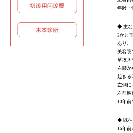
年齢・
◆ 主
2か月
あり。
美容院
草抜き
右腰か
起きる
左側に
左前胸
10年
◆ 既
16年