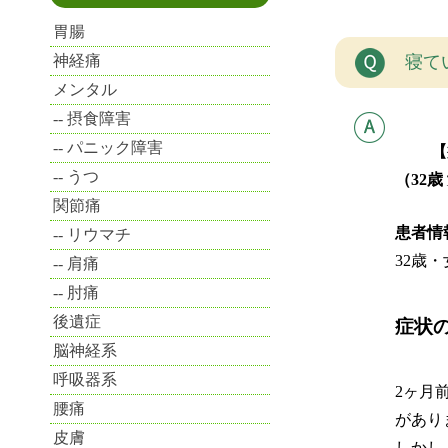
胃腸
神経痛
寝て
メンタル
摂食障害
パニック障害
【症例
うつ
（32歳
関節痛
患者情
リウマチ
32歳
肩痛
肘痛
後遺症
症状
脳神経系
呼吸器系
2ヶ月
腰痛
があり
皮膚
しかし