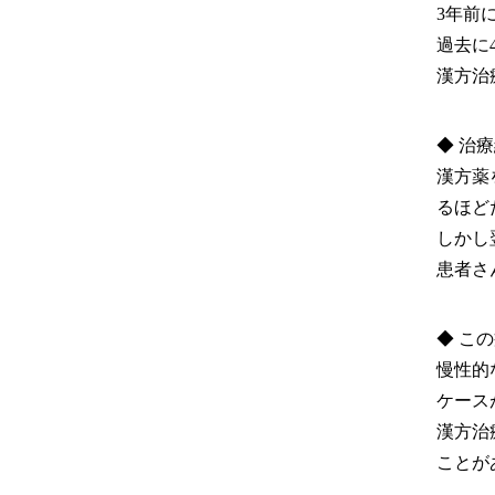
3年前
過去に
漢方治
◆ 治
漢方薬
るほど
しかし
患者さ
◆ こ
慢性的
ケース
漢方治
ことが