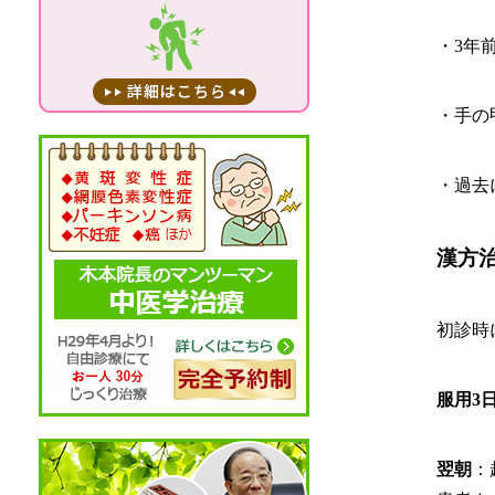
・3年
・手の
・過去
漢方
初診時
服用3
翌朝
：